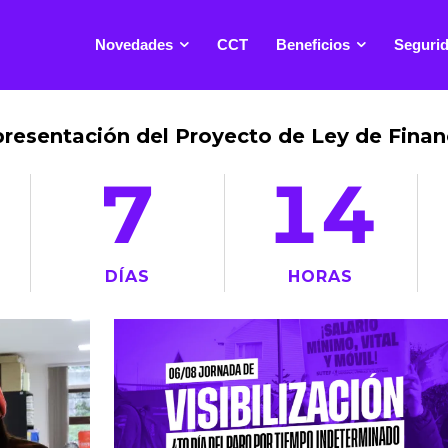
Novedades
CCT
Beneficios
Segurid
presentación del Proyecto de Ley de Fin
7
14
DÍAS
HORAS