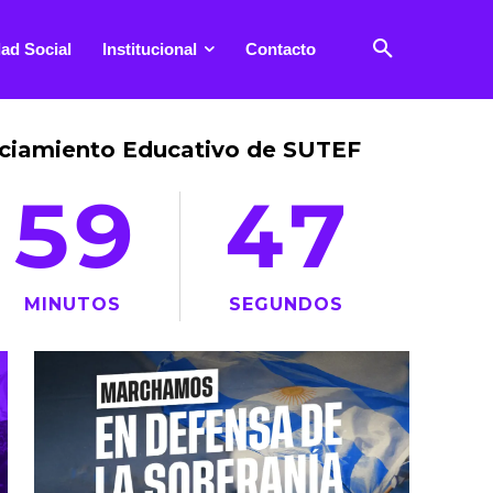
ad Social
Institucional
Contacto
anciamiento Educativo de SUTEF
59
48
MINUTOS
SEGUNDOS