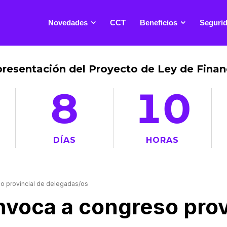
Novedades
CCT
Beneficios
Segurid
presentación del Proyecto de Ley de Fin
8
10
DÍAS
HORAS
o provincial de delegadas/os
voca a congreso prov