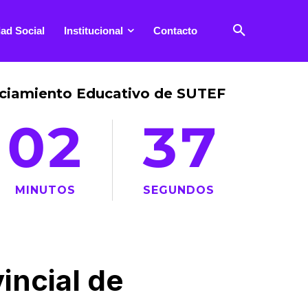
ad Social
Institucional
Contacto
anciamiento Educativo de SUTEF
02
37
MINUTOS
SEGUNDOS
incial de