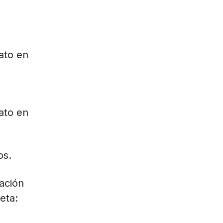
ato en
ato en
os.
ación
eta: