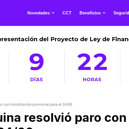
Novedades
CCT
Beneficios
Segurid
presentación del Proyecto de Ley de Fin
9
22
DÍAS
HORAS
o con movilización provincial para el 24/06
ina resolvió paro con