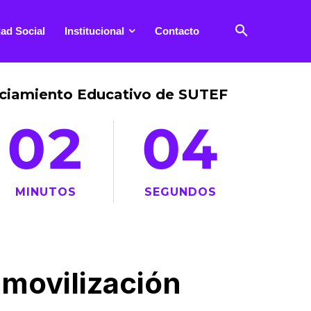
ad Social
Institucional
Contacto
anciamiento Educativo de SUTEF
02
06
MINUTOS
SEGUNDOS
 movilización