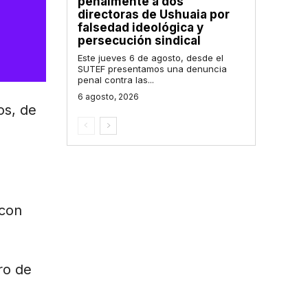
penalmente a dos
directoras de Ushuaia por
falsedad ideológica y
persecución sindical
Este jueves 6 de agosto, desde el
SUTEF presentamos una denuncia
penal contra las...
6 agosto, 2026
os, de
 con
ro de