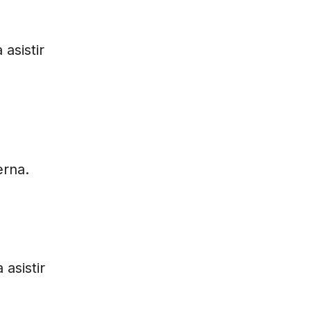
asistir
erna.
asistir